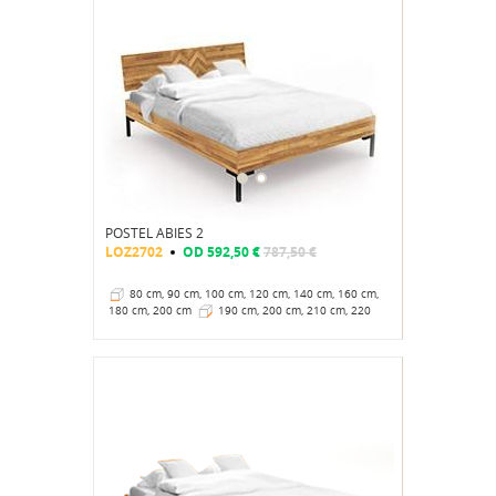
POSTEL ABIES 2
LOZ2702
OD
592,50 €
787,50 €
80 cm, 90 cm, 100 cm, 120 cm, 140 cm, 160 cm,
180 cm, 200 cm
190 cm, 200 cm, 210 cm, 220
cm
38 cm