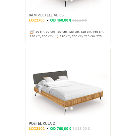
RÁM POSTELE ABIES
LOZ2703
OD
460,00 €
612,50 €
80 cm, 90 cm, 100 cm, 120 cm, 140 cm, 160 cm,
180 cm, 200 cm
190 cm, 200 cm, 210 cm, 220
cm
38 cm
POSTEL KULA 2
LOZ2802
OD
760,00 €
1 085,00 €