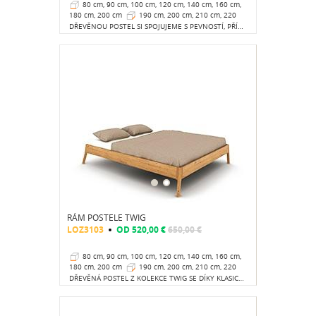
80 cm, 90 cm, 100 cm, 120 cm, 140 cm, 160 cm,
180 cm, 200 cm
190 cm, 200 cm, 210 cm, 220
cm
36 cm
DŘEVĚNOU POSTEL SI SPOJUJEME S PEVNOSTÍ, PŘÍRODOU, TEPLEM A TRVANLIVOSTÍ.
RÁM POSTELE TWIG
LOZ3103
OD
520,00 €
650,00 €
80 cm, 90 cm, 100 cm, 120 cm, 140 cm, 160 cm,
180 cm, 200 cm
190 cm, 200 cm, 210 cm, 220
cm
36 cm
DŘEVĚNÁ POSTEL Z KOLEKCE TWIG SE DÍKY KLASICKÉ KRÁSE PŘÍRODNÍHO MASIVNÍHO DŘEVA HODÍ DO MNOHA STYLŮ.