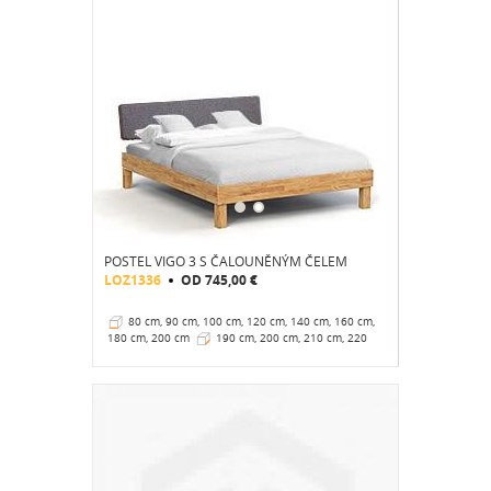
POSTEL VIGO 3 S ČALOUNĚNÝM ČELEM
LOZ1336
OD
745,00 €
80 cm, 90 cm, 100 cm, 120 cm, 140 cm, 160 cm,
180 cm, 200 cm
190 cm, 200 cm, 210 cm, 220
cm
37 cm