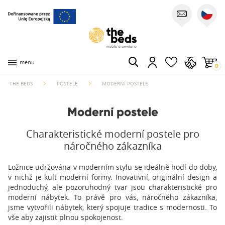
menu
0
THE BEDS
POSTELE
MODERNÍ POSTELE
Moderní postele
Charakteristické moderní postele pro
náročného zákazníka
Ložnice udržována v moderním stylu se ideálně hodí do doby,
v nichž je kult moderní formy. Inovativní, originální design a
jednoduchý, ale pozoruhodný tvar jsou charakteristické pro
moderní nábytek. To právě pro vás, náročného zákazníka,
jsme vytvořili nábytek, který spojuje tradice s modernosti. To
vše aby zajistit plnou spokojenost.