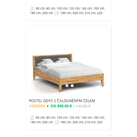
80 cm, 90 cm, 100 cm, 120 cm, 140 cm, 160 cm,
180 cm, 200 cm
190 cm, 200 cm, 210 cm, 220
cm
38 cm
POSTEL ODYS S ČALOUNĚNÝM ČELEM
LOZ2034
OD
800,00 €
1 142,50 €
80 cm, 90 cm, 100 cm, 120 cm, 140 cm, 160 cm,
180 cm, 200 cm
190 cm, 200 cm, 210 cm, 220
cm
43 cm