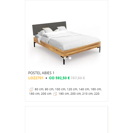
POSTEL ABIES 1
LOZ2701
OD
592,50 €
787,50 €
80 cm, 90 cm, 100 cm, 120 cm, 140 cm, 160 cm,
180 cm, 200 cm
190 cm, 200 cm, 210 cm, 220
cm
38 cm