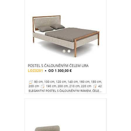
POSTEL S ČALOUNĚNÝM ČELEM LIRA
LOZ3201
OD
1 300,00 €
90 cm, 100 cm, 120 cm, 140 cm, 160 cm, 180 cm,
200 cm
190 cm, 200 cm, 210 cm, 220 cm
42
cm
ELEGANTNÍ POSTEL S ČALOUNĚNÝM RÁMEM, ČELEM A KULATÝMI DŘEVĚNÝMI NOHAMI – KOMFORT A STYL V JEDNOM NÁBYTKU.