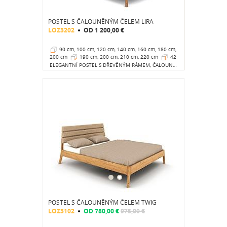
POSTEL S ČALOUNĚNÝM ČELEM LIRA
LOZ3202
OD
1 200,00 €
90 cm, 100 cm, 120 cm, 140 cm, 160 cm, 180 cm,
200 cm
190 cm, 200 cm, 210 cm, 220 cm
42
cm
ELEGANTNÍ POSTEL S DŘEVĚNÝM RÁMEM, ČALOUNĚNÝM ČELEM A KULATÝMI NOHAMI – SPOJENÍ POHODLÍ S KLASICKÝM STYLEM.
POSTEL S ČALOUNĚNÝM ČELEM TWIG
LOZ3102
OD
780,00 €
975,00 €