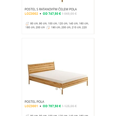
POSTEL S RATANOVÝM ČELEM POLA
LOZ3002
OD
747,50 €
1 065,00 €
80 cm, 90 cm, 100 cm, 120 cm, 140 cm, 160 cm,
180 cm, 200 cm
190 cm, 200 cm, 210 cm, 220
cm
38 cm
POSTEL POLA
LOZ3001
OD
787,50 €
1 125,00 €
80 cm, 90 cm, 100 cm, 120 cm, 140 cm, 160 cm,