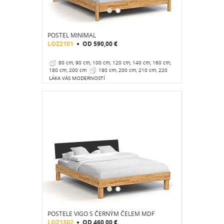
POSTEL MINIMAL
LOZ2101
OD
590,00 €
80 cm, 90 cm, 100 cm, 120 cm, 140 cm, 160 cm,
180 cm, 200 cm
190 cm, 200 cm, 210 cm, 220
cm
32 cm
LÁKA VÁS MODERNOSTÍ
POSTELE VIGO S ČERNÝM ČELEM MDF
LOZ1302
OD
460,00 €