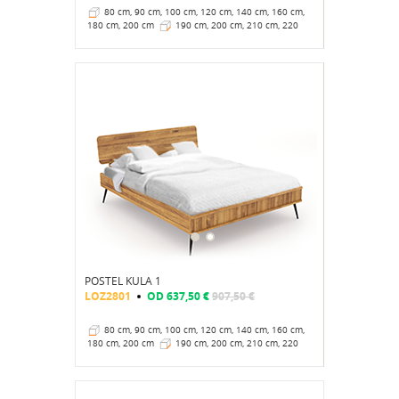
80 cm, 90 cm, 100 cm, 120 cm, 140 cm, 160 cm,
180 cm, 200 cm
190 cm, 200 cm, 210 cm, 220
cm
41 cm
POSTEL KULA 1
LOZ2801
OD
637,50 €
907,50 €
80 cm, 90 cm, 100 cm, 120 cm, 140 cm, 160 cm,
180 cm, 200 cm
190 cm, 200 cm, 210 cm, 220
cm
41 cm