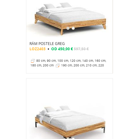
RÁM POSTELE GREG
LOZ2403
OD
450,00 €
597,50 €
80 cm, 90 cm, 100 cm, 120 cm, 140 cm, 160 cm,
180 cm, 200 cm
190 cm, 200 cm, 210 cm, 220
cm
35 cm