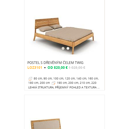
POSTEL S DŘEVĚNÝM ČELEM TWIG
LOZ3101
OD
820,00 €
1 025,00 €
80 cm, 90 cm, 100 cm, 120 cm, 140 cm, 160 cm,
180 cm, 200 cm
190 cm, 200 cm, 210 cm, 220
cm
36 cm
LEHKÁ STRUKTURA, PŘÍJEMNÝ POHLED A TEXTURA DŘEVA A NAPROSTO PŘIZPŮSOBENÁ LINIE NOHOU A HRAN ČINÍ NÁBYTEK PŘIROZENÝM.