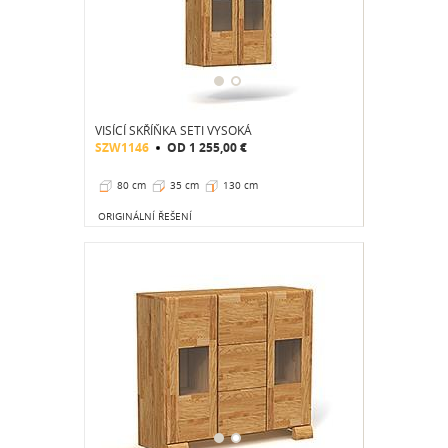
VISÍCÍ SKŘÍŇKA SETI VYSOKÁ
SZW1146
OD
1 255,00 €
80 cm
35 cm
130 cm
ORIGINÁLNÍ ŘEŠENÍ