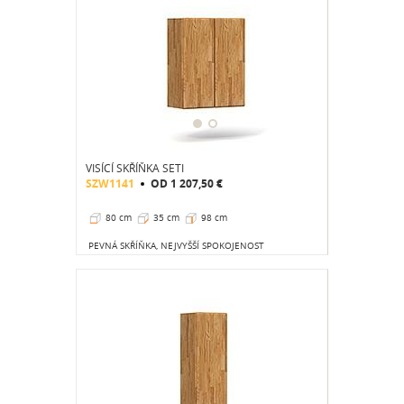
VISÍCÍ SKŘÍŇKA SETI
SZW1141
OD
1 207,50 €
80 cm
35 cm
98 cm
PEVNÁ SKŘÍŇKA, NEJVYŠŠÍ SPOKOJENOST