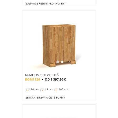
ZAJÍMAVÉ ŘEŠENÍ PRO TVŮJ BYT
KOMODA SETI VYSOKÁ
KOM1126
OD
1 397,50 €
80 cm
45 cm
107 cm
SETKÁNÍ DŘEVA A ČISTÉ FORMY