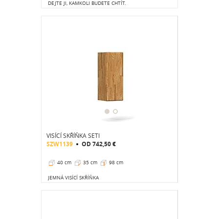
DEJTE JI, KAMKOLI BUDETE CHTÍT.
VISÍCÍ SKŘÍŇKA SETI
SZW1139
OD
742,50 €
40 cm
35 cm
98 cm
JEMNÁ VISÍCÍ SKŘÍŇKA