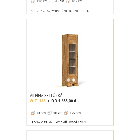
120 cm
45 cm
107 cm
KREDENC DO VÝJIMEČNÉHO INTERIÉRU
VITRÍNA SETI ÚZKÁ
WIT1133
OD
1 235,00 €
45 cm
45 cm
190 cm
JEDNA VITRÍNA - HODNĚ USPOŘÁDÁNÍ