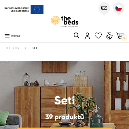
menu
0
THE BEDS
SETI
Seti
39 produktů