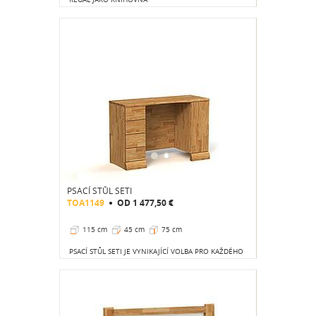
PSACÍ STŮL SETI
TOA1149
OD
1 477,50 €
115 cm
45 cm
75 cm
PSACÍ STŮL SETI JE VYNIKAJÍCÍ VOLBA PRO KAŽDÉHO