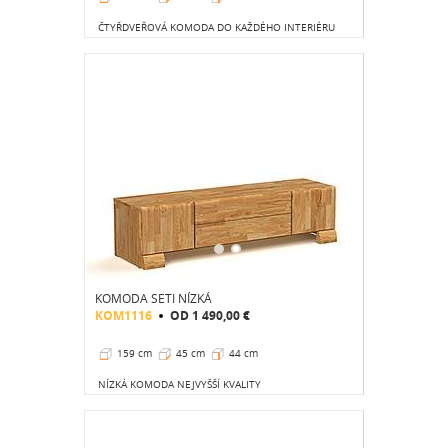
ČTYŘDVEŘOVÁ KOMODA DO KAŽDÉHO INTERIÉRU
KOMODA SETI NÍZKÁ
KOM1116
OD
1 490,00 €
159 cm
45 cm
44 cm
NÍZKÁ KOMODA NEJVYŠŠÍ KVALITY