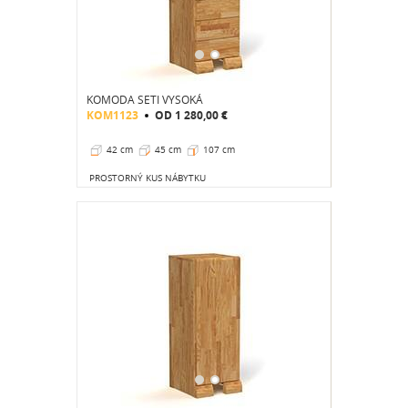
KOMODA SETI VYSOKÁ
KOM1123
OD
1 280,00 €
42 cm
45 cm
107 cm
PROSTORNÝ KUS NÁBYTKU