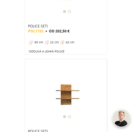
POLICE SETI
POL1152
OD
202,50 €
80 cm
22 cm
42 cm
ODOLNÁ A LEHKÁ POLICE
POLICE SETI