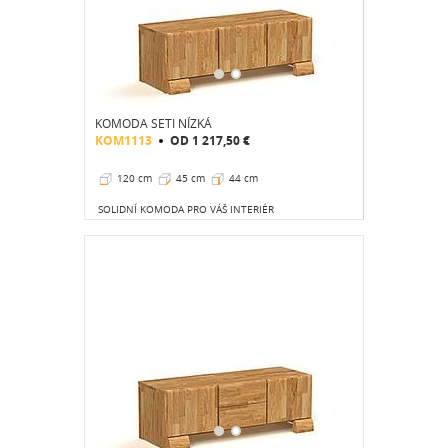
KOMODA SETI NÍZKÁ
KOM1113
OD
1 217,50 €
120 cm
45 cm
44 cm
SOLIDNÍ KOMODA PRO VÁŠ INTERIÉR