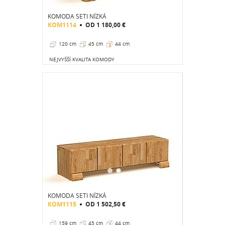
KOMODA SETI NÍZKÁ
KOM1114
OD
1 180,00 €
120 cm
45 cm
44 cm
NEJVYŠŠÍ KVALITA KOMODY
KOMODA SETI NÍZKÁ
KOM1115
OD
1 502,50 €
159 cm
45 cm
44 cm