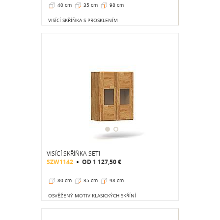
40 cm
35 cm
98 cm
VISÍCÍ SKŘÍŇKA S PROSKLENÍM
VISÍCÍ SKŘÍŇKA SETI
SZW1142
OD
1 127,50 €
80 cm
35 cm
98 cm
OSVĚŽENÝ MOTIV KLASICKÝCH SKŘÍNÍ