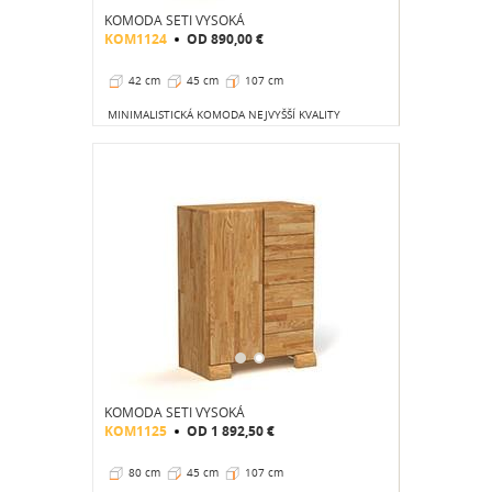
KOMODA SETI VYSOKÁ
KOM1124
OD
890,00 €
42 cm
45 cm
107 cm
MINIMALISTICKÁ KOMODA NEJVYŠŠÍ KVALITY
KOMODA SETI VYSOKÁ
KOM1125
OD
1 892,50 €
80 cm
45 cm
107 cm