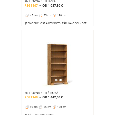
KNIHOVNA SETI ÚZKÁ
REG1147
OD
1 047,50 €
45 cm
35 cm
190 cm
JEDNODUCHOST A PEVNOST - ZÁRUKA ODOLNOSTI
KNIHOVNA SETI ŠIROKÁ
REG1148
OD
1 442,50 €
90 cm
35 cm
190 cm
REGÁL JAKO KNIHOVNA