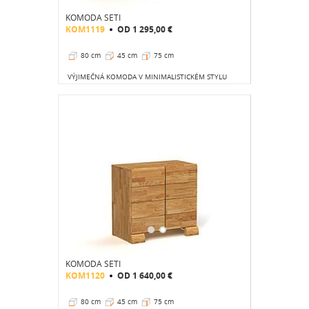
KOMODA SETI
KOM1119
OD
1 295,00 €
80 cm
45 cm
75 cm
VÝJIMEČNÁ KOMODA V MINIMALISTICKÉM STYLU
KOMODA SETI
KOM1120
OD
1 640,00 €
80 cm
45 cm
75 cm