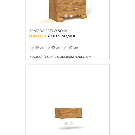
KOMODA SETI VYSOKÁ
KOM1128
OD
1 747,50 €
80 cm
45 cm
107 cm
KLASICKÉ ŘEŠENÍ S MODERNÍM NÁDECHEM