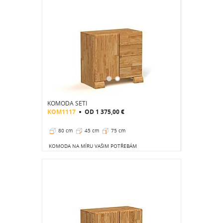
KOMODA SETI
KOM1117
OD
1 375,00 €
80 cm
45 cm
75 cm
KOMODA NA MÍRU VAŠIM POTŘEBÁM