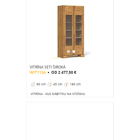
VITRÍNA SETI ŠIROKÁ
WIT1134
OD
2 477,50 €
90 cm
45 cm
190 cm
VITRÍNA - KUS NÁBYTKU NA VÝSTAVU