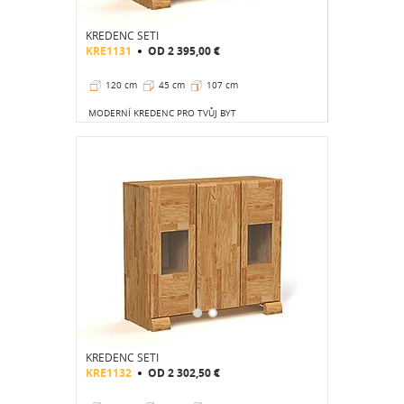
KREDENC SETI
KRE1131
OD
2 395,00 €
120 cm
45 cm
107 cm
MODERNÍ KREDENC PRO TVŮJ BYT
KREDENC SETI
KRE1132
OD
2 302,50 €