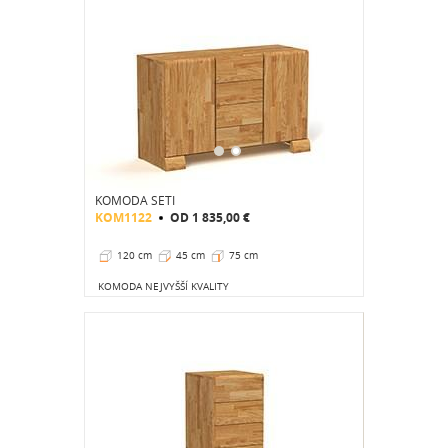
KOMODA SETI
KOM1122
OD
1 835,00 €
120 cm
45 cm
75 cm
KOMODA NEJVYŠŠÍ KVALITY