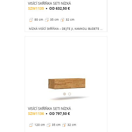
VISÍCÍ SKŘÍŇKA SETI NÍZKÁ
SZW1135
OD
632,50 €
80 cm
35 cm
32 cm
NÍZKÁ VISÍCÍ SKŘÍŇKA – DEJTE JI, KAMKOLI BUDETE CHTÍT.
VISÍCÍ SKŘÍŇKA SETI NÍZKÁ
SZW1136
OD
797,50 €
120 cm
35 cm
32 cm