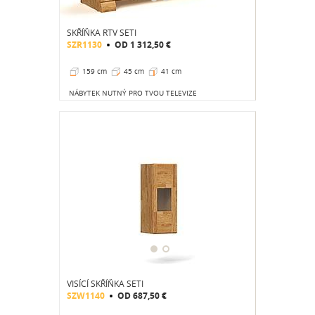
SKŘÍŇKA RTV SETI
SZR1130
OD
1 312,50 €
159 cm
45 cm
41 cm
NÁBYTEK NUTNÝ PRO TVOU TELEVIZE
VISÍCÍ SKŘÍŇKA SETI
SZW1140
OD
687,50 €