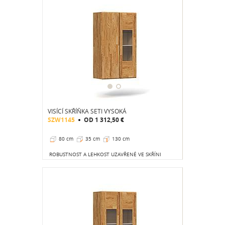
VISÍCÍ SKŘÍŇKA SETI VYSOKÁ
SZW1145
OD
1 312,50 €
80 cm
35 cm
130 cm
ROBUSTNOST A LEHKOST UZAVŘENÉ VE SKŘÍNI