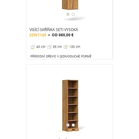
VISÍCÍ SKŘÍŇKA SETI VYSOKÁ
SZW1143
OD
860,00 €
40 cm
35 cm
130 cm
PŘÍRODNÍ DŘEVO V JEDNODUCHÉ FORMĚ