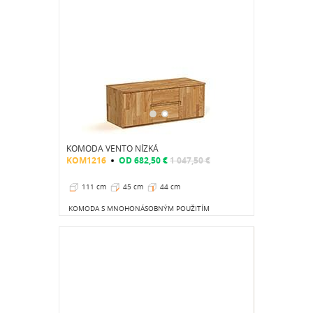
KOMODA VENTO NÍZKÁ
KOM1216
OD
682,50 €
1 047,50 €
111 cm
45 cm
44 cm
KOMODA S MNOHONÁSOBNÝM POUŽITÍM