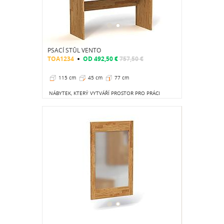
PSACÍ STŮL VENTO
TOA1234
OD
492,50 €
757,50 €
115 cm
45 cm
77 cm
NÁBYTEK, KTERÝ VYTVÁŘÍ PROSTOR PRO PRÁCI