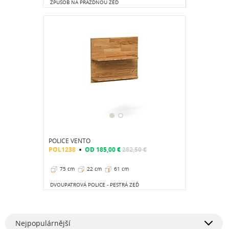
ZPŮSOB NA PRÁZDNOU ZEĎ
POLICE VENTO
POL1238
OD
185,00 €
282,50 €
75 cm
22 cm
61 cm
DVOUPATROVÁ POLICE - PESTRÁ ZEĎ
Nejpopulárnější