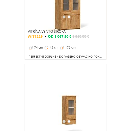
VITRÍNA VENTO ŠIROKÁ
WIT1229
OD
1 067,50 €
1 640,00 €
74 cm
45 cm
176 cm
PERFEKTNÍ DOPLNĚK DO VAŠEHO OBÝVACÍHO POKOJE