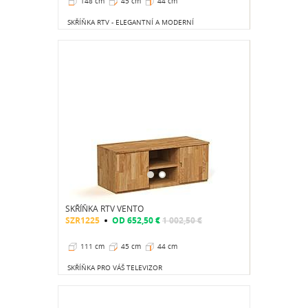
148 cm
45 cm
44 cm
SKŘÍŇKA RTV - ELEGANTNÍ A MODERNÍ
SKŘÍŇKA RTV VENTO
SZR1225
OD
652,50 €
1 002,50 €
111 cm
45 cm
44 cm
SKŘÍŇKA PRO VÁŠ TELEVIZOR