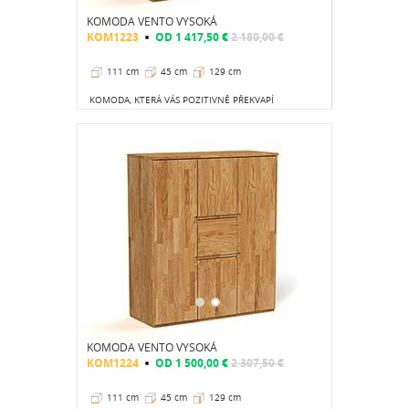
KOMODA VENTO VYSOKÁ
KOM1223
OD
1 417,50 €
2 180,00 €
111 cm
45 cm
129 cm
KOMODA, KTERÁ VÁS POZITIVNĚ PŘEKVAPÍ
KOMODA VENTO VYSOKÁ
KOM1224
OD
1 500,00 €
2 307,50 €
111 cm
45 cm
129 cm