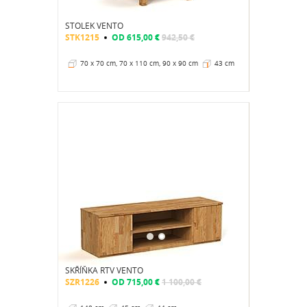
STOLEK VENTO
STK1215
OD
615,00 €
942,50 €
70 x 70 cm, 70 x 110 cm, 90 x 90 cm
43 cm
SKŘÍŇKA RTV VENTO
SZR1226
OD
715,00 €
1 100,00 €