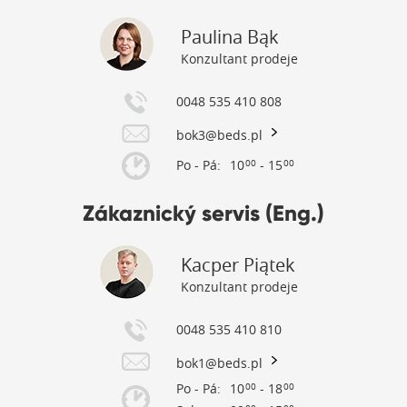
Paulina Bąk
Konzultant prodeje
0048 535 410 808
bok3@beds.pl
Po - Pá:
10
- 15
00
00
Zákaznický servis (Eng.)
Kacper Piątek
Konzultant prodeje
0048 535 410 810
bok1@beds.pl
Po - Pá:
10
- 18
00
00