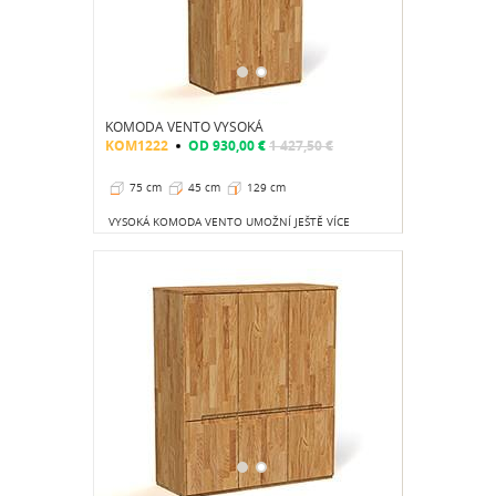
KOMODA VENTO VYSOKÁ
KOM1222
OD
930,00 €
1 427,50 €
75 cm
45 cm
129 cm
VYSOKÁ KOMODA VENTO UMOŽNÍ JEŠTĚ VÍCE