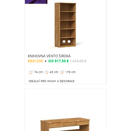
KNIHOVNA VENTO ŠIROKÁ
REG1233
OD
917,50 €
1 410,00 €
74 cm
45 cm
176 cm
IDEÁLNÍ PRO KNIHY A DEKORACE