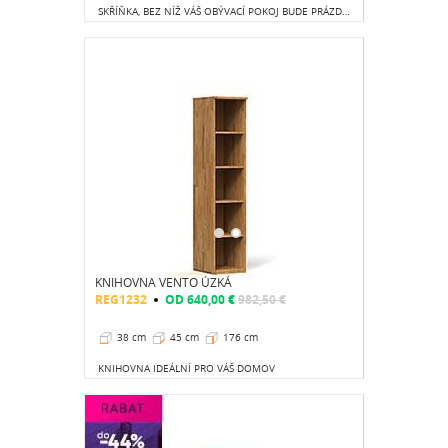
SKŘÍŇKA, BEZ NÍŽ VÁŠ OBÝVACÍ POKOJ BUDE PRÁZDNÝ
KNIHOVNA VENTO ÚZKÁ
REG1232
OD
640,00 €
982,50 €
38 cm
45 cm
176 cm
KNIHOVNA IDEÁLNÍ PRO VÁŠ DOMOV