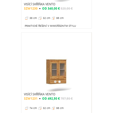
VISÍCÍ SKŘÍŇKA VENTO
SZW1230
OD
340,00 €
520,00 €
38 cm
32 cm
96 cm
PRAKTICKÉ ŘEŠENÍ V MIMOŘÁDNÝM STYLU
VISÍCÍ SKŘÍŇKA VENTO
SZW1231
OD
492,50 €
757,50 €
74 cm
32 cm
96 cm