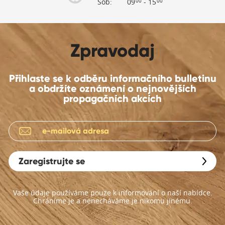
Sob:
09
- 15
00
00
Zpravodaj
Přihlaste se k odběru informačního bulletinu
a obdržíte oznámení o nejnovějších
propagačních akcích
Zaregistrujte se
Vaše údaje používáme pouze k informování o naší nabídce.
Chráníme je a nenecháváme je nikomu jinému.