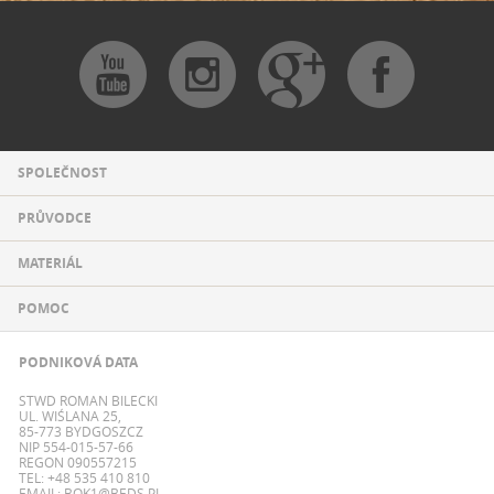
SPOLEČNOST
PRŮVODCE
MATERIÁL
POMOC
PODNIKOVÁ DATA
STWD ROMAN BILECKI
UL. WIŚLANA 25,
85-773 BYDGOSZCZ
NIP 554-015-57-66
REGON 090557215
TEL: +48 535 410 810
EMAIL:
BOK1@BEDS.PL