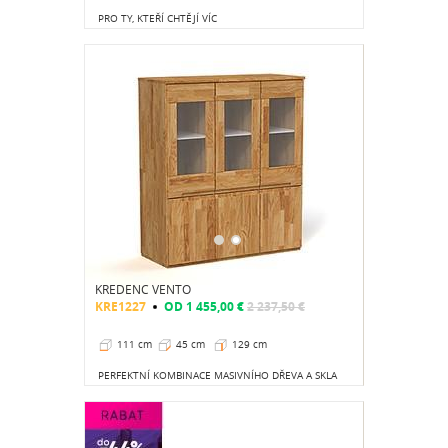
PRO TY, KTEŘÍ CHTĚJÍ VÍC
KREDENC VENTO
KRE1227
OD
1 455,00 €
2 237,50 €
111 cm
45 cm
129 cm
PERFEKTNÍ KOMBINACE MASIVNÍHO DŘEVA A SKLA