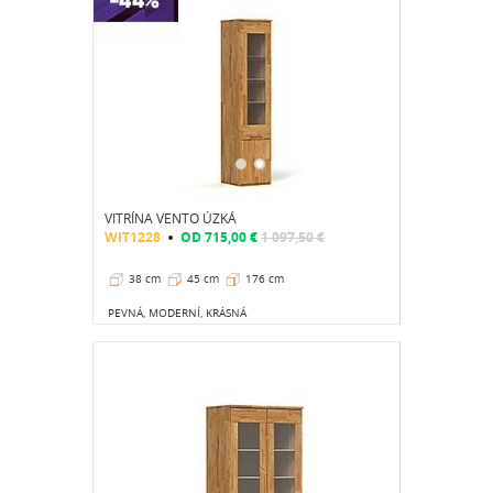
VITRÍNA VENTO ÚZKÁ
WIT1228
OD
715,00 €
1 097,50 €
38 cm
45 cm
176 cm
PEVNÁ, MODERNÍ, KRÁSNÁ