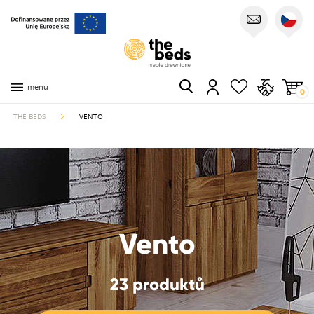
menu
0
THE BEDS
VENTO
Vento
23 produktů