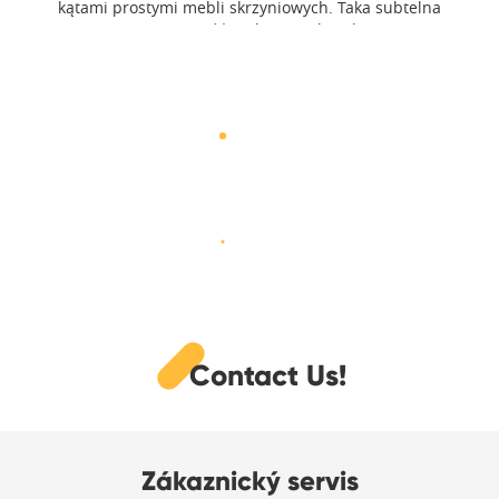
kątami prostymi mebli skrzyniowych. Taka subtelna
przeciwstawność nadaje im charakteru i
niepowtarzalności.
Contact Us!
Zákaznický servis