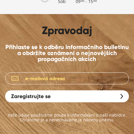
Sob:
09
- 15
00
00
Zpravodaj
Přihlaste se k odběru informačního bulletinu
a obdržíte oznámení o nejnovějších
propagačních akcích
Zaregistrujte se
Vaše údaje používáme pouze k informování o naší nabídce.
Chráníme je a nenecháváme je nikomu jinému.