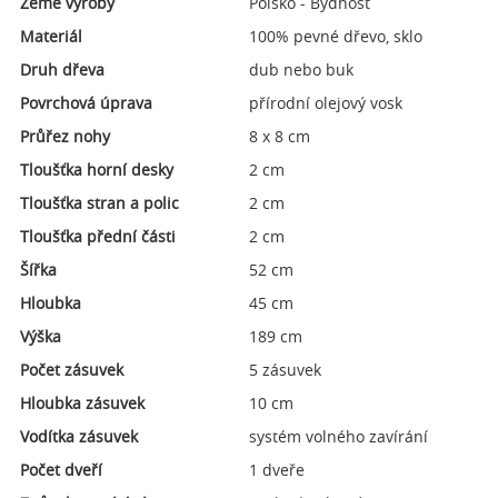
Země výroby
Polsko - Bydhošť
Materiál
100% pevné dřevo, sklo
Druh dřeva
dub nebo buk
Povrchová úprava
přírodní olejový vosk
Průřez nohy
8 x 8 cm
Tloušťka horní desky
2 cm
Tloušťka stran a polic
2 cm
Tloušťka přední části
2 cm
Šířka
52 cm
Hloubka
45 cm
Výška
189 cm
Počet zásuvek
5 zásuvek
Hloubka zásuvek
10 cm
Vodítka zásuvek
systém volného zavírání
Počet dveří
1 dveře