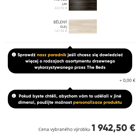
LAK
222,50 €
BĚLENÝ
OLEJ
147,50 €
Sprawdź
nasz poradnik
jeśli chcesz się dowiedzieć
więcej o rodzajach asortymentu drzewnego
wykorzystywanego przez The Beds
+
0,00
€
Pokud byste chtěli, abychom vám to udělali v jiné
dimenzi, použijte možnost
personalizace produktu
1 942,50 €
Cena vybraného výrobku