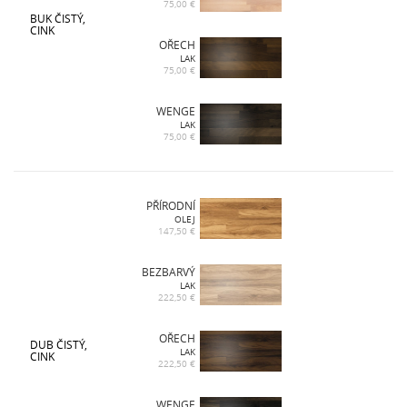
75,00 €
BUK ČISTÝ,
CINK
OŘECH
LAK
75,00 €
WENGE
LAK
75,00 €
PŘÍRODNÍ
OLEJ
147,50 €
BEZBARVÝ
LAK
222,50 €
OŘECH
DUB ČISTÝ,
LAK
CINK
222,50 €
WENGE