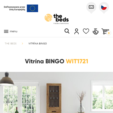
menu
0
THE BEDS
VITRÍNA BINGO
Vitrína BINGO
WIT1721