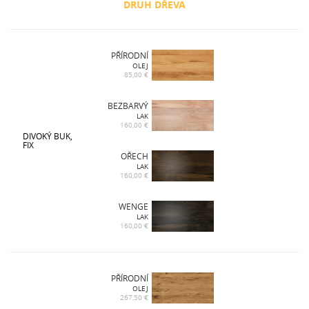
DRUH DŘEVA
PŘÍRODNÍ
OLEJ
85,00 €
BEZBARVÝ
LAK
160,00 €
DIVOKÝ BUK,
FIX
OŘECH
LAK
160,00 €
WENGE
LAK
160,00 €
PŘÍRODNÍ
OLEJ
267,50 €