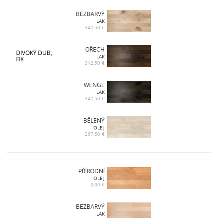
BEZBARVÝ
LAK
342,50 €
OŘECH
DIVOKÝ DUB,
LAK
FIX
342,50 €
WENGE
LAK
342,50 €
BĚLENÝ
OLEJ
267,50 €
PŘÍRODNÍ
OLEJ
0,00 €
BEZBARVÝ
LAK