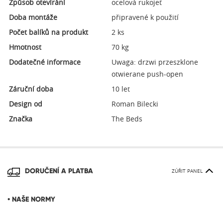
Způsob otevírání
ocelová rukojeť
Doba montáže
připravené k použití
Počet balíků na produkt
2 ks
Hmotnost
70 kg
Dodatečné informace
Uwaga: drzwi przeszklone
otwierane push-open
Záruční doba
10 let
Design od
Roman Bilecki
Značka
The Beds
DORUČENÍ A PLATBA
ZÚŘIT PANEL
• NAŠE NORMY