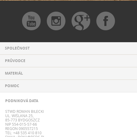
SPOLEČNOST
PRŮVODCE
MATERIÁL
POMOC
PODNIKOVÁ DATA
STWD ROMAN BILECKI
UL. WIŚLANA 25,
85-773 BYDGOSZCZ
NIP 554-015-57-66
REGON 090557215
TEL: +48 535 410 810