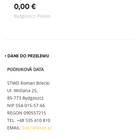
0,00 €
Bydgoszcz-Polsko
• DANE DO PRZELEWU
PODNIKOVÁ DATA
STWD Roman Bilecki
Ul. Wiślana 25,
85-773 Bydgoszcz
NIP 554-015-57-66
REGON 090557215
TEL: +48 535 410 810
EMAIL:
bok1@beds.pl