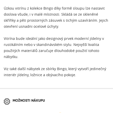
Úzkou vitrínu z kolekce Bingo díky formě sloupu lze nastavit
doslova všude, i v malé místnosti. Skládá se ze skleněné
skříňky a pěti prostorných zásuvek s tichým uzavíráním. Jejich
otevření usnadni ocelové úchyty.
Vitrína bude ideální jako designový prvek moderní jídelny v
rustikálním nebo v skandinávském stylu. Nejvyšší kvalita
použitých materiálů zaručuje dlouhodobé použití tohoto
nábytku.
Viz také další nábytek ze sbírky Bingo, který vytvoří jedinečný
interiér jídelny, ložnice a obývacího pokoje.
MOŽNOSTI NÁKUPU