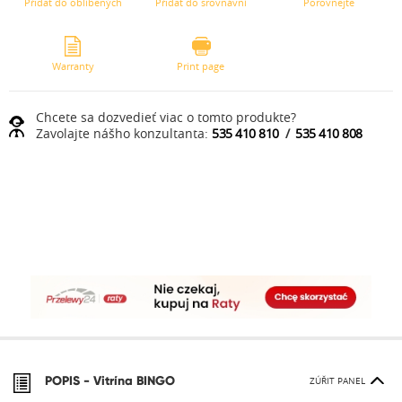
Přidat do oblíbených
Přidat do srovnávní
Porovnejte
Warranty
Print page
Chcete sa dozvedieť viac o tomto produkte?
Zavolajte nášho konzultanta:
535 410 810
/
535 410 808
POPIS -
Vitrína BINGO
ZÚŘIT PANEL