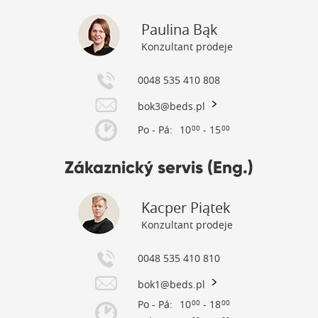
Paulina Bąk
Konzultant prodeje
0048 535 410 808
bok3@beds.pl
Po - Pá:
10
- 15
00
00
Zákaznický servis (Eng.)
Kacper Piątek
Konzultant prodeje
0048 535 410 810
bok1@beds.pl
Po - Pá:
10
- 18
00
00